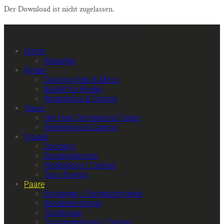
Der Download ist nicht zugelassen.
Primäre Mobile Navigation
Home
Aktuelles
Kinder
Dancing Kids & Minis
Ballett für Kinder
Workshops & Camps
Teens
Hip Hop-Commercial Teens
Workshops & Camps
Frauen
Solotanz
Einsteigerinnen
Workshops / Camps
Tanz-Events
Paare
Einsteiger / Fortgeschrittene
Wiedereinsteiger
Tanzkreise
Tanzworkshops / Camps