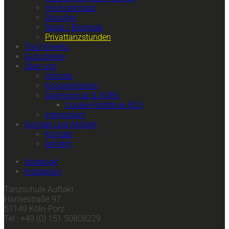
Hochzeitstanz
Discofox
Salsa / Bachata
Privattanzstunden
Tanz-Events
Gutscheine
Über uns
Historie
Kooperationen
Datenschutz & AGBs
Cookie-Richtlinie (EU)
Impressum
Kontakt und Anfahrt
Kontakt
Anfahrt
facebook
Instagram
Tanzschule Auftakt
Hansestraße 97
51149 Köln-Porz
Tel.: +49 (0) 151 50808229