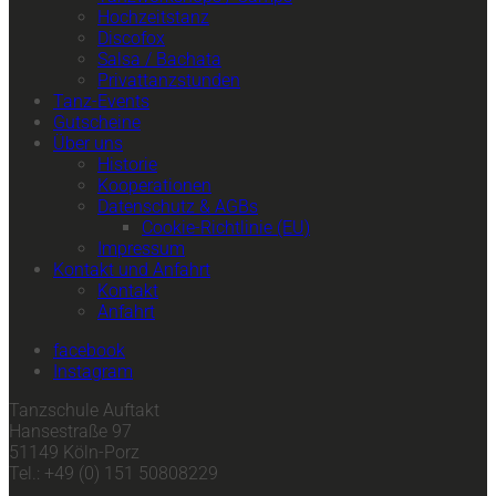
Hochzeitstanz
Discofox
Salsa / Bachata
Privattanzstunden
Tanz-Events
Gutscheine
Über uns
Historie
Kooperationen
Datenschutz & AGBs
Cookie-Richtlinie (EU)
Impressum
Kontakt und Anfahrt
Kontakt
Anfahrt
facebook
Instagram
Tanzschule Auftakt
Hansestraße 97
51149 Köln-Porz
Tel.: +49 (0) 151 50808229