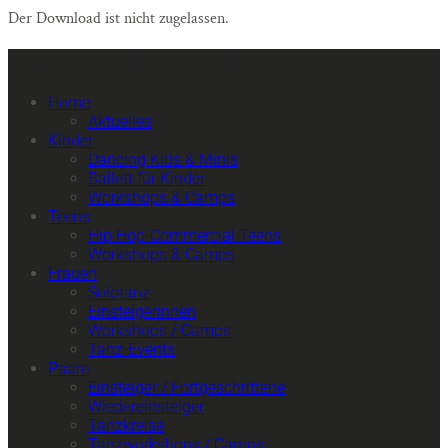
Der Download ist nicht zugelassen.
Primäre Mobile Navigation
Home
Aktuelles
Kinder
Dancing Kids & Minis
Ballett für Kinder
Workshops & Camps
Teens
Hip Hop-Commercial Teens
Workshops & Camps
Frauen
Solotanz
Einsteigerinnen
Workshops / Camps
Tanz-Events
Paare
Einsteiger / Fortgeschrittene
Wiedereinsteiger
Tanzkreise
Tanzworkshops / Camps